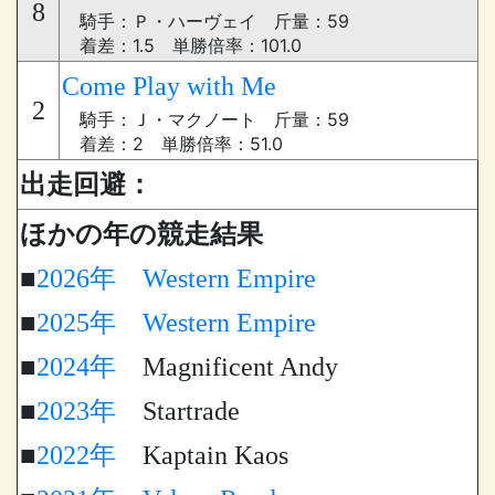
8
騎手：Ｐ・ハーヴェイ 斤量：59
着差：1.5 単勝倍率：101.0
Come Play with Me
2
騎手：Ｊ・マクノート 斤量：59
着差：2 単勝倍率：51.0
出走回避：
ほかの年の競走結果
■
2026年
Western Empire
■
2025年
Western Empire
■
2024年
Magnificent Andy
■
2023年
Startrade
■
2022年
Kaptain Kaos