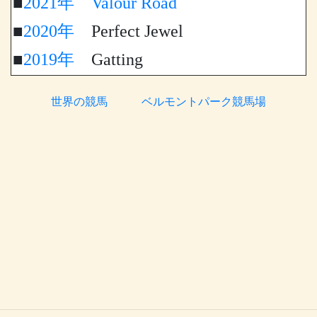
■
2021年
Valour Road
■
2020年
Perfect Jewel
■
2019年
Gatting
世界の競馬
ベルモントパーク競馬場