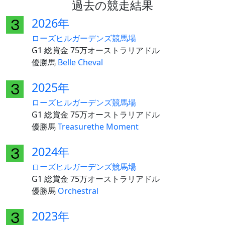
過去の競走結果
2026年
ローズヒルガーデンズ競馬場
G1 総賞金 75万オーストラリアドル
優勝馬
Belle Cheval
2025年
ローズヒルガーデンズ競馬場
G1 総賞金 75万オーストラリアドル
優勝馬
Treasurethe Moment
2024年
ローズヒルガーデンズ競馬場
G1 総賞金 75万オーストラリアドル
優勝馬
Orchestral
2023年