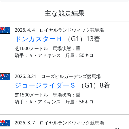
主な競走結果
2026. 4. 4 ロイヤルランドウィック競馬場
ドンカスターＨ
（G1）13着
芝1600メートル 馬場状態：重
騎手：Ａ・アドキンス 斤量：50キロ
2026. 3.21 ローズヒルガーデンズ競馬場
ジョージライダーＳ
（G1）8着
芝1500メートル 馬場状態：重
騎手：Ａ・アドキンス 斤量：56キロ
2026. 3. 7 ロイヤルランドウィック競馬場