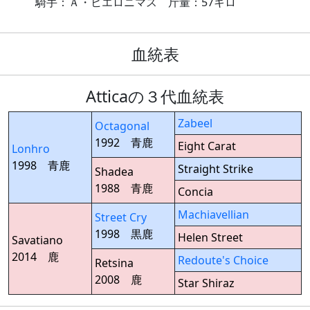
騎手：Ａ・ヒエロニマス 斤量：57キロ
血統表
Atticaの３代血統表
Zabeel
Octagonal
1992 青鹿
Eight Carat
Lonhro
1998 青鹿
Straight Strike
Shadea
1988 青鹿
Concia
Machiavellian
Street Cry
1998 黒鹿
Helen Street
Savatiano
2014 鹿
Redoute's Choice
Retsina
2008 鹿
Star Shiraz