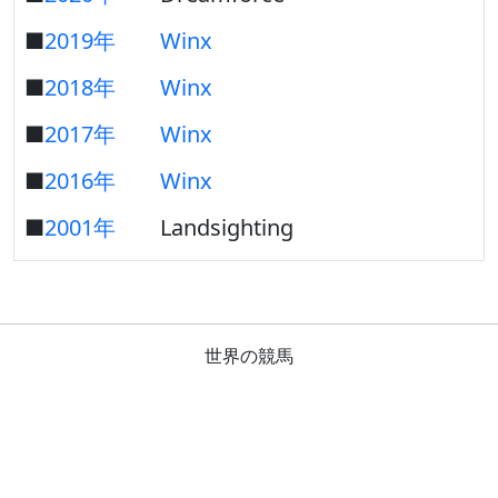
■
2019年
Winx
■
2018年
Winx
■
2017年
Winx
■
2016年
Winx
■
2001年
Landsighting
世界の競馬