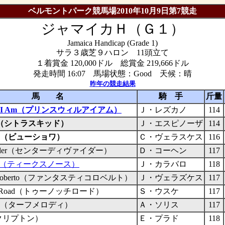
ベルモントパーク競馬場2010年10月9日第7競走
ジャマイカＨ（Ｇ１）
Jamaica Handicap (Grade 1)
サラ３歳芝９ハロン 11頭立て
１着賞金 120,000ドル 総賞金 219,666ドル
発走時間 16:07 馬場状態：Good 天候：晴
昨年の競走結果
馬 名
騎 手
斤量
Will I Am（プリンスウィルアイアム）
Ｊ・レズカノ
114
Kid（シトラスキッド）
Ｊ・エスピノーザ
114
hoix（ビューショワ）
Ｃ・ヴェラスケス
116
Divider（センターディヴァイダー）
Ｄ・コーヘン
117
orth（ティークスノース）
Ｊ・カラバロ
118
ico Roberto（ファンタスティコロベルト）
Ｊ・ヴェラズケス
117
tch Road（トゥーノッチロード）
Ｓ・ウスケ
117
lody（ターフメロディ）
Ａ・ソリス
117
n（クリプトン）
Ｅ・プラド
118