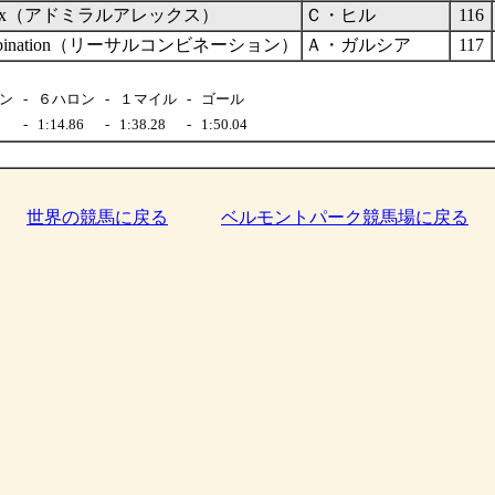
l Alex（アドミラルアレックス）
Ｃ・ヒル
116
Combination（リーサルコンビネーション）
Ａ・ガルシア
117
ン
-
６ハロン
-
１マイル
-
ゴール
-
1:14.86
-
1:38.28
-
1:50.04
世界の競馬に戻る
ベルモントパーク競馬場に戻る