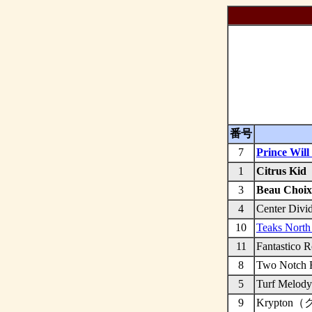
番号
7
Prince 
1
Citrus 
3
Beau C
4
Center 
10
Teaks N
11
Fantast
8
Two No
5
Turf Me
9
Krypto