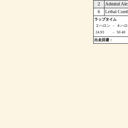
2
Admira
6
Lethal 
ラップタイム
２ハロン
-
４ハロ
24.93
-
50.40
出走回避：