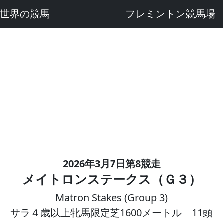
世界の競馬
フレミントン競馬場
2026年3月7日第8競走
メイトロンステークス（Ｇ３）
Matron Stakes (Group 3)
サラ４歳以上牝馬限定芝1600メートル 11頭