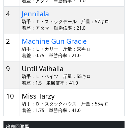
着差：アタマ 単勝倍率：11.0
4
Jennilala
騎手：Ｔ・ストックデール 斤量：57キロ
着差：アタマ 単勝倍率：21.0
2
Machine Gun Gracie
騎手：Ｌ・カリー 斤量：58キロ
着差：0.75 単勝倍率：21.0
9
Until Valhalla
騎手：Ｌ・ベイツ 斤量：55キロ
着差：1.5 単勝倍率：41.0
10
Miss Tarzy
騎手：Ｄ・スタックハウス 斤量：55キロ
着差：1.75 単勝倍率：41.0
出走回避馬