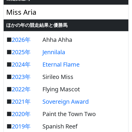
Miss Aria
ほかの年の競走結果と優勝馬
■
2026年
Ahha Ahha
■
2025年
Jennilala
■
2024年
Eternal Flame
■
2023年
Sirileo Miss
■
2022年
Flying Mascot
■
2021年
Sovereign Award
■
2020年
Paint the Town Two
■
2019年
Spanish Reef