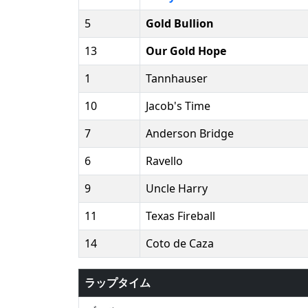
5
Gold Bullion
13
Our Gold Hope
1
Tannhauser
10
Jacob's Time
7
Anderson Bridge
6
Ravello
9
Uncle Harry
11
Texas Fireball
14
Coto de Caza
ラップタイム