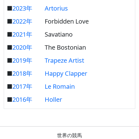
■
2023年
Artorius
■
2022年
Forbidden Love
■
2021年
Savatiano
■
2020年
The Bostonian
■
2019年
Trapeze Artist
■
2018年
Happy Clapper
■
2017年
Le Romain
■
2016年
Holler
世界の競馬