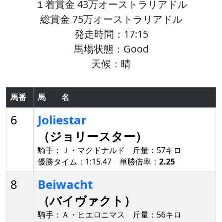
１着賞金 43万オーストラリアドル
総賞金 75万オーストラリアドル
発走時間：17:15
馬場状態：Good
天候：晴
馬番
馬 名
6
Joliestar
（ジョリースター）
騎手：Ｊ・マクドナルド 斤量：57キロ
優勝タイム：1:15.47 単勝倍率：
2.25
8
Beiwacht
（バイヴァクト）
騎手：Ａ・ヒエロニマス 斤量：56キロ