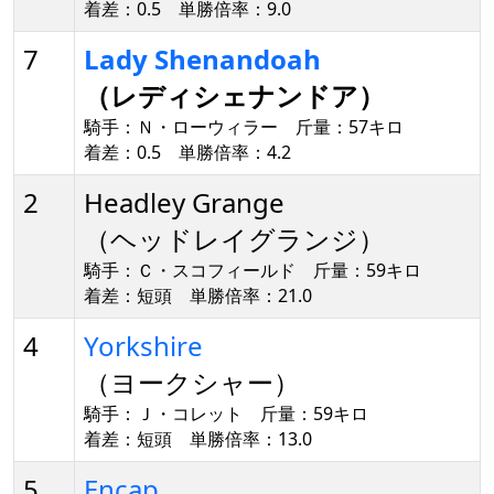
着差：0.5 単勝倍率：9.0
7
Lady Shenandoah
（レディシェナンドア）
騎手：Ｎ・ローウィラー 斤量：57キロ
着差：0.5 単勝倍率：4.2
2
Headley Grange
（ヘッドレイグランジ）
騎手：Ｃ・スコフィールド 斤量：59キロ
着差：短頭 単勝倍率：21.0
4
Yorkshire
（ヨークシャー）
騎手：Ｊ・コレット 斤量：59キロ
着差：短頭 単勝倍率：13.0
5
Encap