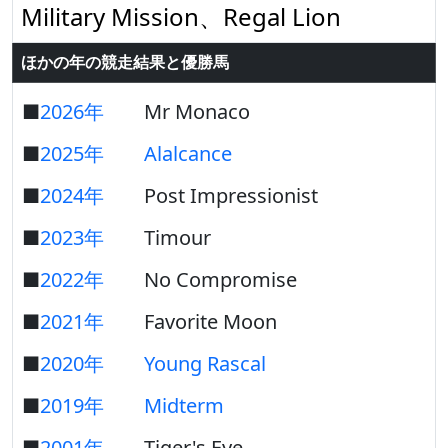
Military Mission、Regal Lion
ほかの年の競走結果と優勝馬
■
2026年
Mr Monaco
■
2025年
Alalcance
■
2024年
Post Impressionist
■
2023年
Timour
■
2022年
No Compromise
■
2021年
Favorite Moon
■
2020年
Young Rascal
■
2019年
Midterm
■
2001年
Tiger's Eye