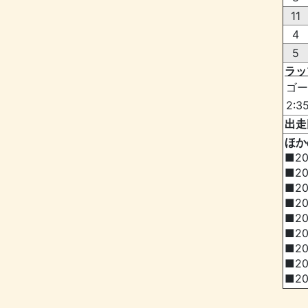
11
4
5
ラッ
ゴー
2:3
出走
ほか
■2
■2
■2
■2
■2
■2
■2
■2
■2