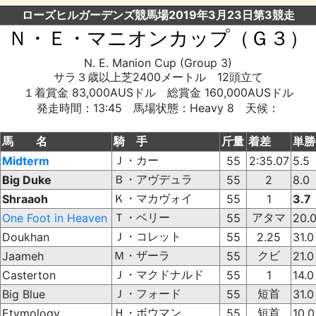
ローズヒルガーデンズ競馬場2019年3月23日第3競走
Ｎ・Ｅ・マニオンカップ（Ｇ３）
N. E. Manion Cup (Group 3)
サラ３歳以上芝2400メートル 12頭立て
１着賞金 83,000AUSドル 総賞金 160,000AUSドル
発走時間：13:45 馬場状態：Heavy 8 天候：
馬 名
騎 手
斤量
着差
単勝
Ｊ・カー
Midterm
55
2:35.07
5.5
Ｂ・アヴデュラ
Big Duke
55
2
8.0
Ｋ・マカヴォイ
Shraaoh
55
1
3.7
Ｔ・ベリー
アタマ
One Foot in Heaven
55
20.
Ｊ・コレット
Doukhan
55
2.25
31.0
Ｍ・ザーラ
クビ
Jaameh
55
21.0
Ｊ・マクドナルド
Casterton
55
1
14.0
Ｊ・フォード
短首
Big Blue
55
31.0
Ｈ・ボウマン
短首
Etymology
55
10.0