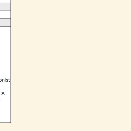
nist
se
n