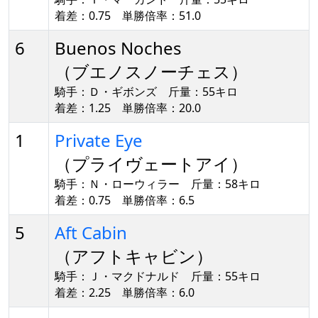
着差：0.75 単勝倍率：51.0
6
Buenos Noches
（ブエノスノーチェス）
騎手：Ｄ・ギボンズ 斤量：55キロ
着差：1.25 単勝倍率：20.0
1
Private Eye
（プライヴェートアイ）
騎手：Ｎ・ローウィラー 斤量：58キロ
着差：0.75 単勝倍率：6.5
5
Aft Cabin
（アフトキャビン）
騎手：Ｊ・マクドナルド 斤量：55キロ
着差：2.25 単勝倍率：6.0