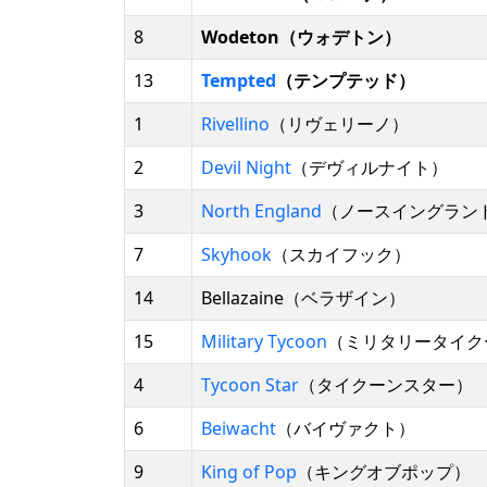
8
Wodeton（ウォデトン）
13
Tempted
（テンプテッド）
1
Rivellino
（リヴェリーノ）
2
Devil Night
（デヴィルナイト）
3
North England
（ノースイングラン
7
Skyhook
（スカイフック）
14
Bellazaine（ベラザイン）
15
Military Tycoon
（ミリタリータイク
4
Tycoon Star
（タイクーンスター）
6
Beiwacht
（バイヴァクト）
9
King of Pop
（キングオブポップ）