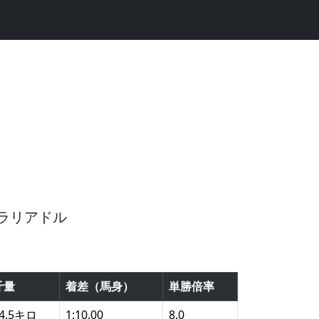
）
トラリアドル
斤量
着差（馬身）
単勝倍率
4.5キロ
1:10.00
8.0