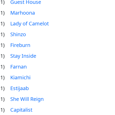
1)
Guest House
1)
Marhoona
1)
Lady of Camelot
1)
Shinzo
1)
Fireburn
1)
Stay Inside
1)
Farnan
1)
Kiamichi
1)
Estijaab
1)
She Will Reign
1)
Capitalist