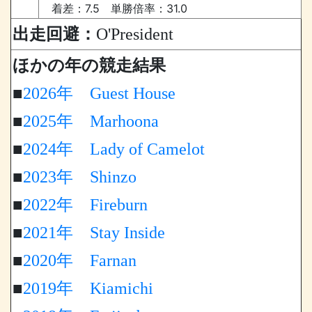
着差：7.5 単勝倍率：31.0
出走回避：
O'President
ほかの年の競走結果
■
2026年
Guest House
■
2025年
Marhoona
■
2024年
Lady of Camelot
■
2023年
Shinzo
■
2022年
Fireburn
■
2021年
Stay Inside
■
2020年
Farnan
■
2019年
Kiamichi