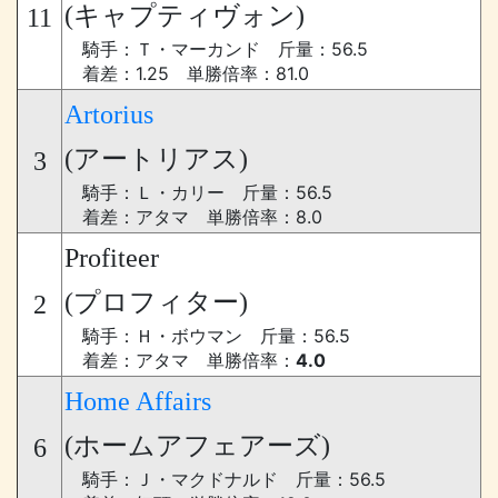
(キャプティヴォン)
11
騎手：Ｔ・マーカンド 斤量：56.5
着差：1.25 単勝倍率：81.0
Artorius
(アートリアス)
3
騎手：Ｌ・カリー 斤量：56.5
着差：アタマ 単勝倍率：8.0
Profiteer
(プロフィター)
2
騎手：Ｈ・ボウマン 斤量：56.5
着差：アタマ 単勝倍率：
4.0
Home Affairs
(ホームアフェアーズ)
6
騎手：Ｊ・マクドナルド 斤量：56.5