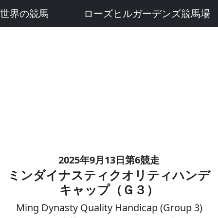
世界の競馬
ローズヒルガーデンズ競馬場
2025年9月13日第6競走
ミンダイナスティクオリティハンデ
キャップ（Ｇ３）
Ming Dynasty Quality Handicap (Group 3)