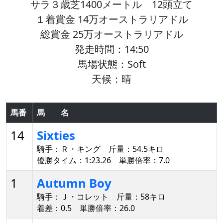
サラ３歳芝1400メートル 12頭立て
１着賞金 14万オーストラリアドル
総賞金 25万オーストラリアドル
発走時間：14:50
馬場状態：Soft
天候：晴
馬番
馬 名
14
Sixties
騎手：Ｒ・キング 斤量：54.5キロ
優勝タイム：1:23.26 単勝倍率：7.0
1
Autumn Boy
騎手：Ｊ・コレット 斤量：58キロ
着差：0.5 単勝倍率：26.0