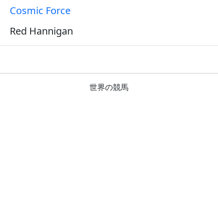
Cosmic Force
Red Hannigan
世界の競馬