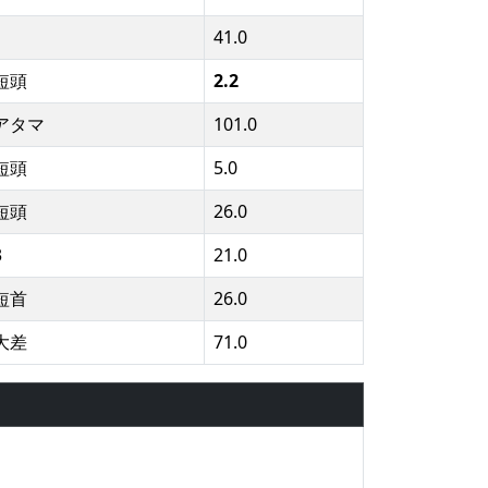
1
41.0
短頭
2.2
アタマ
101.0
短頭
5.0
短頭
26.0
3
21.0
短首
26.0
大差
71.0