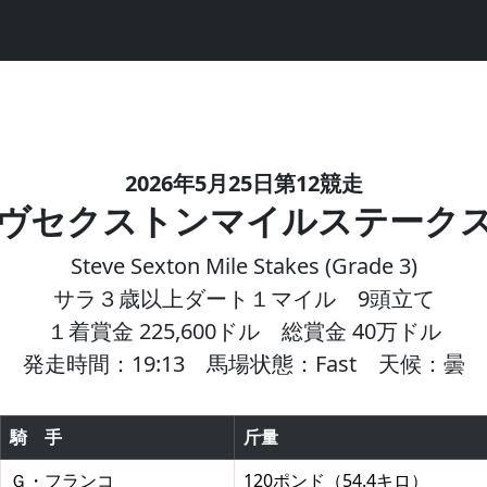
2026年5月25日第12競走
ヴセクストンマイルステーク
Steve Sexton Mile Stakes (Grade 3)
サラ３歳以上ダート１マイル 9頭立て
１着賞金 225,600ドル 総賞金 40万ドル
発走時間：19:13 馬場状態：Fast 天候：曇
騎 手
斤量
Ｇ・フランコ
120ポンド（54.4キロ）