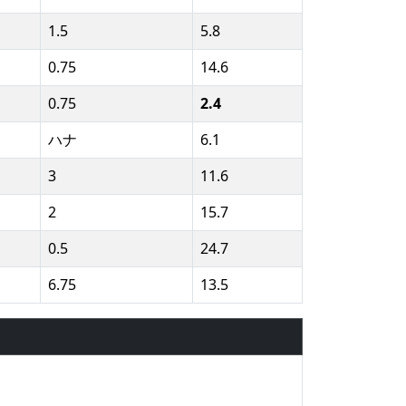
1.5
5.8
0.75
14.6
0.75
2.4
ハナ
6.1
3
11.6
2
15.7
0.5
24.7
6.75
13.5