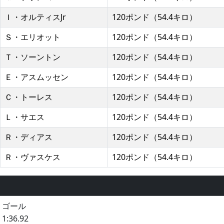
Ｉ・オルティスJr
120ポンド（54.4キロ）
Ｓ・エリオット
120ポンド（54.4キロ）
Ｔ・ソーントン
120ポンド（54.4キロ）
Ｅ・アスムッセン
120ポンド（54.4キロ）
Ｃ・トーレス
120ポンド（54.4キロ）
Ｌ・サエス
120ポンド（54.4キロ）
Ｒ・ディアス
120ポンド（54.4キロ）
Ｒ・ヴァスケス
120ポンド（54.4キロ）
－
ゴール
1:36.92