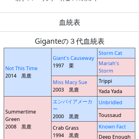
血統表
Giganteの３代血統表
Storm Cat
Giant's Causeway
Mariah's
1997 栗
Not This Time
Storm
2014 黒鹿
Trippi
Miss Macy Sue
2003 黒鹿
Yada Yada
エンパイアメーカ
Unbridled
ー
Summertime
Toussaud
2000 黒鹿
Green
2008 黒鹿
Known Fact
Crab Grass
1994 黒鹿
Deep Enough