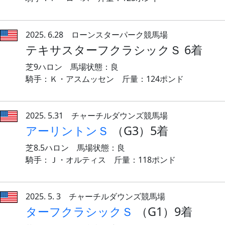
2025. 6.28 ローンスターパーク競馬場
テキサスターフクラシックＳ 6着
芝9ハロン 馬場状態：良
騎手：Ｋ・アスムッセン 斤量：124ポンド
2025. 5.31 チャーチルダウンズ競馬場
アーリントンＳ
（G3）5着
芝8.5ハロン 馬場状態：良
騎手：Ｊ・オルティス 斤量：118ポンド
2025. 5. 3 チャーチルダウンズ競馬場
ターフクラシックＳ
（G1）9着