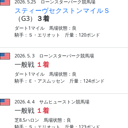
2026. 5.25 ローンスターパーク競馬場
スティーヴセクストンマイルＳ
（G3）
３着
ダート1マイル 馬場状態：良
騎手：Ｓ・エリオット 斤量：120ポンド
2026. 5. 3 ローンスターパーク競馬場
一般戦
１着
ダート1マイル 馬場状態：良
騎手：Ｅ・アスムッセン 斤量：124ポンド
2026. 4. 4 サムヒューストン競馬場
一般戦
１着
芝8.5ハロン 馬場状態：良
騎手：Ｓ・エリオット 斤量：123ポンド