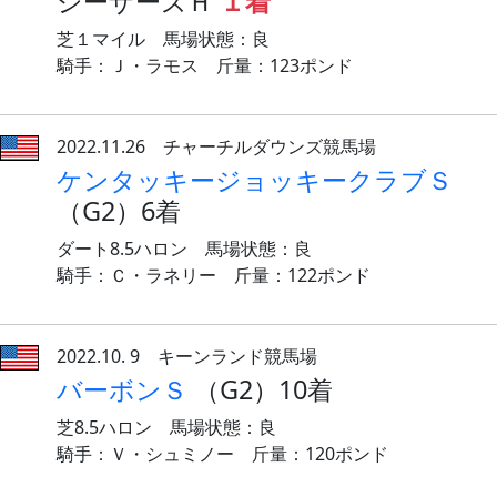
シーザーズＨ
１着
芝１マイル 馬場状態：良
騎手：Ｊ・ラモス 斤量：123ポンド
2022.11.26 チャーチルダウンズ競馬場
ケンタッキージョッキークラブＳ
（G2）6着
ダート8.5ハロン 馬場状態：良
騎手：Ｃ・ラネリー 斤量：122ポンド
2022.10. 9 キーンランド競馬場
バーボンＳ
（G2）10着
芝8.5ハロン 馬場状態：良
騎手：Ｖ・シュミノー 斤量：120ポンド