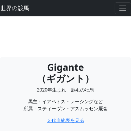
世界の競馬
Gigante
（ギガント）
2020年生まれ 鹿毛の牡馬
馬主：イアペトス・レーシングなど
所属：スティーヴン・アスムッセン厩舎
３代血統表を見る