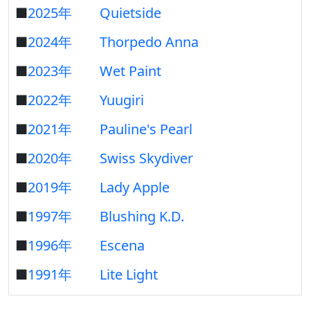
■
2025年
Quietside
■
2024年
Thorpedo Anna
■
2023年
Wet Paint
■
2022年
Yuugiri
■
2021年
Pauline's Pearl
■
2020年
Swiss Skydiver
■
2019年
Lady Apple
■
1997年
Blushing K.D.
■
1996年
Escena
■
1991年
Lite Light