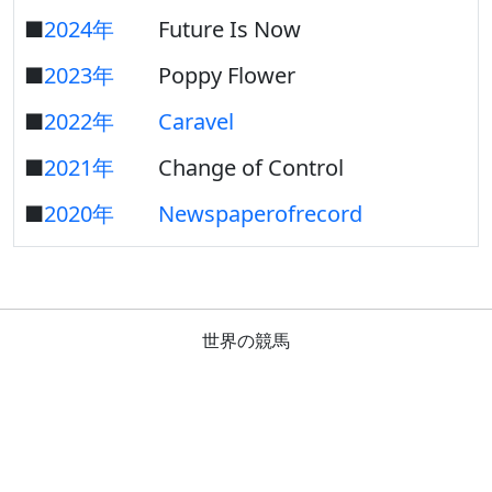
■
2024年
Future Is Now
■
2023年
Poppy Flower
■
2022年
Caravel
■
2021年
Change of Control
■
2020年
Newspaperofrecord
世界の競馬