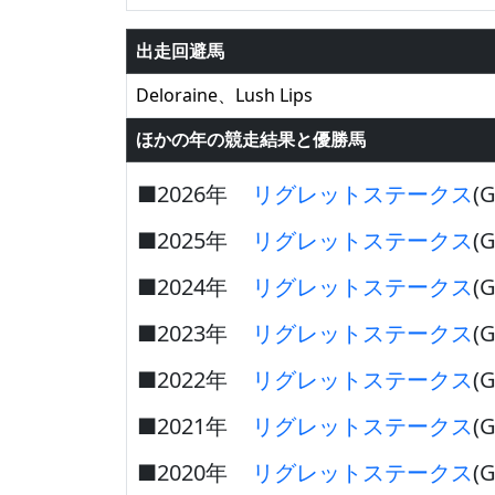
出走回避馬
Deloraine、Lush Lips
ほかの年の競走結果と優勝馬
■2026年
リグレットステークス
(G
■2025年
リグレットステークス
(G
■2024年
リグレットステークス
(G
■2023年
リグレットステークス
(G
■2022年
リグレットステークス
(G
■2021年
リグレットステークス
(G
■2020年
リグレットステークス
(G