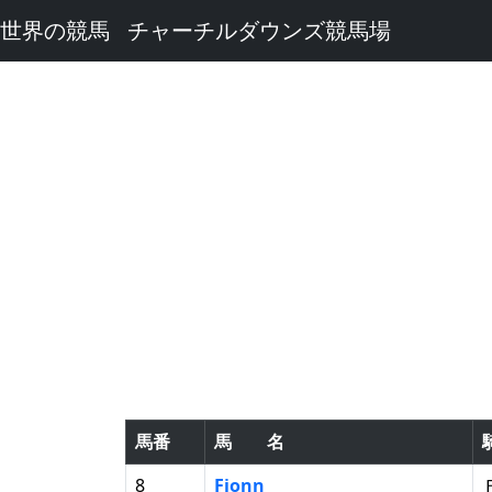
世界の競馬
チャーチルダウンズ競馬場
馬番
馬 名
8
Fionn