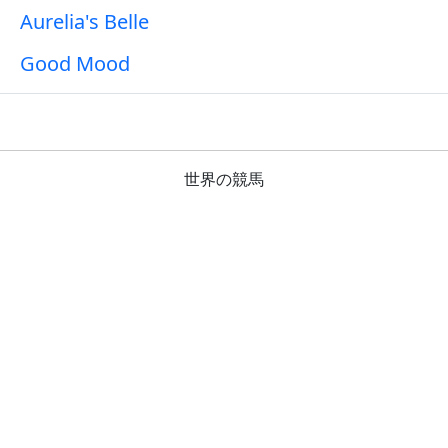
Aurelia's Belle
Good Mood
世界の競馬