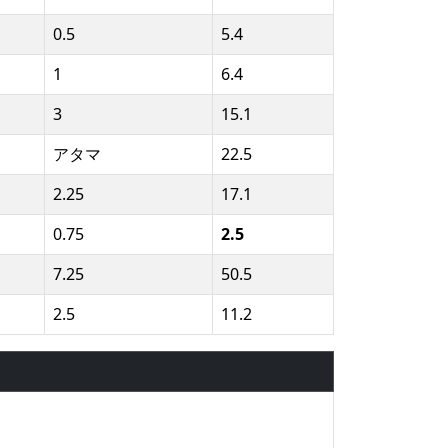
0.5
5.4
1
6.4
3
15.1
アタマ
22.5
2.25
17.1
0.75
2.5
7.25
50.5
2.5
11.2