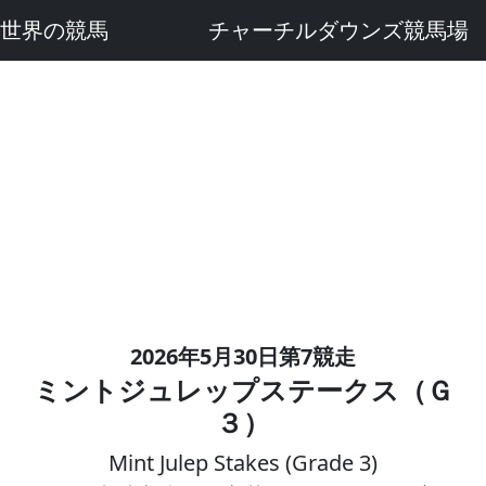
世界の競馬
チャーチルダウンズ競馬場
2026年5月30日第7競走
ミントジュレップステークス（Ｇ
３）
Mint Julep Stakes (Grade 3)