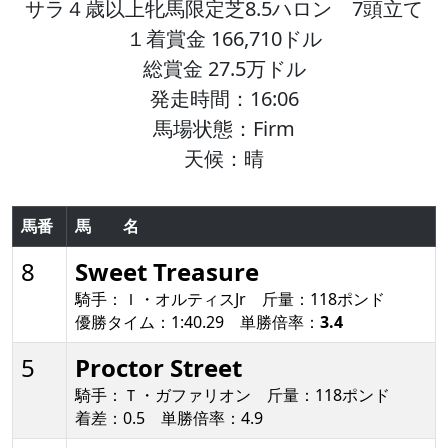
サラ４歳以上牝馬限定芝8.5ハロン 7頭立て
１着賞金 166,710ドル
総賞金 27.5万ドル
発走時間：16:06
馬場状態：Firm
天候：晴
馬番
馬 名
8
Sweet Treasure
騎手：Ｉ・オルティスJr 斤量：118ポンド
優勝タイム：1:40.29 単勝倍率：
3.4
5
Proctor Street
騎手：Ｔ・ガファリオン 斤量：118ポンド
着差：0.5 単勝倍率：4.9