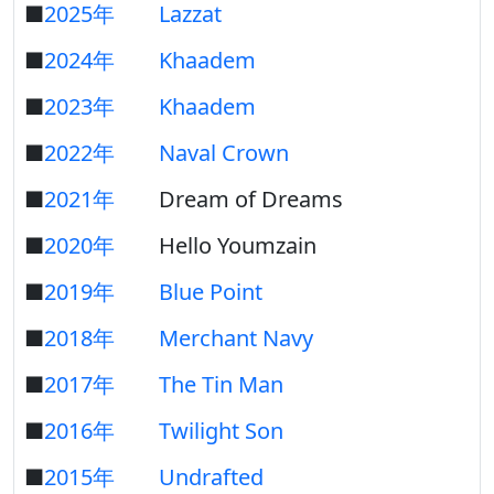
■
2025年
Lazzat
■
2024年
Khaadem
■
2023年
Khaadem
■
2022年
Naval Crown
■
2021年
Dream of Dreams
■
2020年
Hello Youmzain
■
2019年
Blue Point
■
2018年
Merchant Navy
■
2017年
The Tin Man
■
2016年
Twilight Son
■
2015年
Undrafted