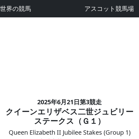
世界の競馬
アスコット競馬場
2025年6月21日第3競走
クイーンエリザベス二世ジュビリー
ステークス（Ｇ１）
Queen Elizabeth II Jubilee Stakes (Group 1)