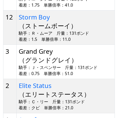
着差：1.75 単勝倍率：41.0
12
Storm Boy
（ストームボーイ）
騎手：Ｒ・ムーア 斤量：131ポンド
着差：1.5 単勝倍率：11.0
3
Grand Grey
（グランドグレイ）
騎手：Ｊ・スペンサー 斤量：131ポンド
着差：0.75 単勝倍率：51.0
2
Elite Status
（エリートステータス）
騎手：Ｃ・リー 斤量：131ポンド
着差：クビ 単勝倍率：21.0