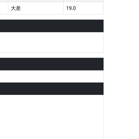
大差
19.0