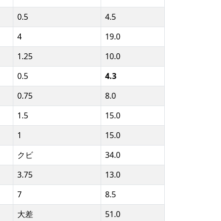
0.5
4.5
4
19.0
1.25
10.0
0.5
4.3
0.75
8.0
1.5
15.0
1
15.0
クビ
34.0
3.75
13.0
7
8.5
大差
51.0