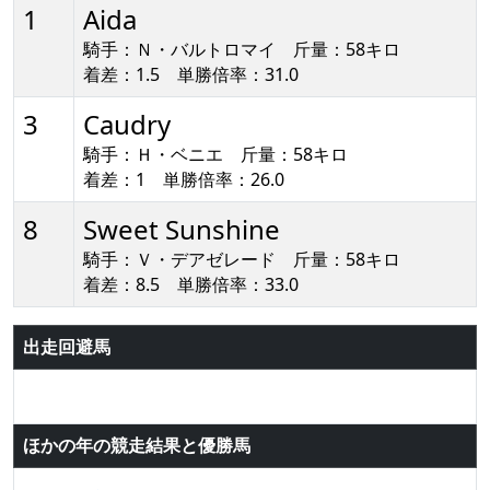
1
Aida
騎手：Ｎ・バルトロマイ 斤量：58キロ
着差：1.5 単勝倍率：31.0
3
Caudry
騎手：Ｈ・ベニエ 斤量：58キロ
着差：1 単勝倍率：26.0
8
Sweet Sunshine
騎手：Ｖ・デアゼレード 斤量：58キロ
着差：8.5 単勝倍率：33.0
出走回避馬
ほかの年の競走結果と優勝馬