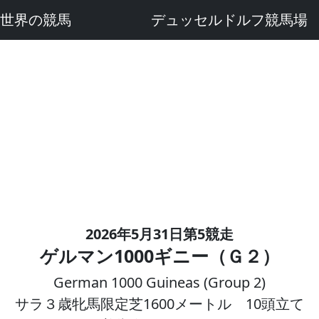
世界の競馬
デュッセルドルフ競馬場
2026年5月31日第5競走
ゲルマン1000ギニー（Ｇ２）
German 1000 Guineas (Group 2)
サラ３歳牝馬限定芝1600メートル 10頭立て