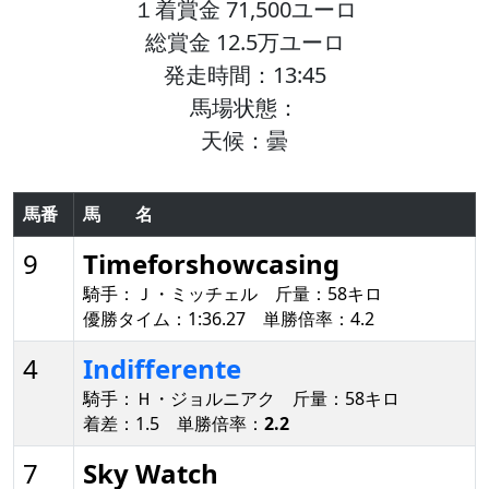
１着賞金 71,500ユーロ
総賞金 12.5万ユーロ
発走時間：13:45
馬場状態：
天候：曇
馬番
馬 名
9
Timeforshowcasing
騎手：Ｊ・ミッチェル 斤量：58キロ
優勝タイム：1:36.27 単勝倍率：4.2
4
Indifferente
騎手：Ｈ・ジョルニアク 斤量：58キロ
着差：1.5 単勝倍率：
2.2
7
Sky Watch