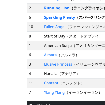
2
Running Lion
（ラニングライオン
5
Sparkling Plenty
（スパークリング
10
Fallen Angel
（ファーレンエンジェ
8
Start of Day（スタートオブデイ）
1
American Sonja（アメリカンソー
6
Almara
（アルマラ）
3
Elusive Princess
（イリューシヴプ
4
Hanalia（アナリア）
11
Content
（コンテント）
7
Ylang Ylang
（イーランイーラン）