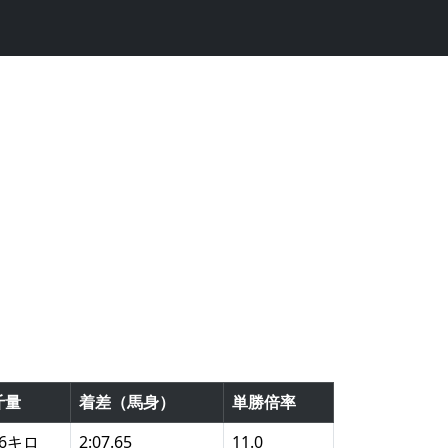
斤量
着差（馬身）
単勝倍率
56キロ
2:07.65
11.0