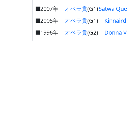
■2007年
オペラ賞
(G1)
Satwa Qu
■2005年
オペラ賞
(G1)
Kinnaird
■1996年
オペラ賞
(G2)
Donna V