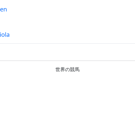
een
iola
世界の競馬