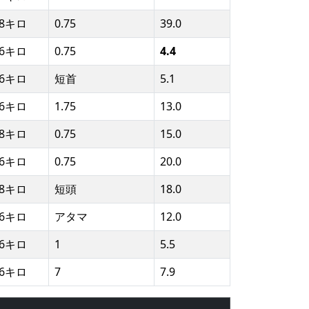
58キロ
0.75
39.0
56キロ
0.75
4.4
56キロ
短首
5.1
56キロ
1.75
13.0
58キロ
0.75
15.0
56キロ
0.75
20.0
58キロ
短頭
18.0
56キロ
アタマ
12.0
56キロ
1
5.5
56キロ
7
7.9