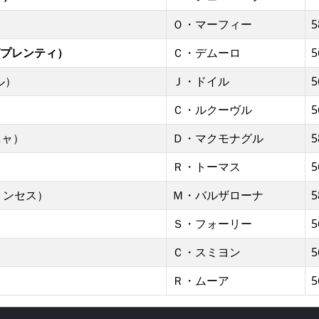
）
Ｏ・マーフィー
プレンティ）
Ｃ・デムーロ
ル）
Ｊ・ドイル
Ｃ・ルクーヴル
ニャ）
Ｄ・マクモナグル
Ｒ・トーマス
リンセス）
Ｍ・バルザローナ
Ｓ・フォーリー
Ｃ・スミヨン
Ｒ・ムーア