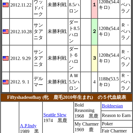
ウッ
120lb(54.4
未勝利戦
8.5ハ
１
ベハ
2012.11.22
キロ)
ドパ
ロン
ラノ
ーク
ダー
サン
Ｒ・
ト8.5
120lb(54.4
タア
未勝利戦
２
ベハ
2012.10.28
キロ)
ハロ
ニタ
ラノ
ン
ダー
サン
Ｒ・
ト６
120lb(54.4
タア
未勝利戦
３
ベハ
2012. 9.29
キロ)
ハロ
ニタ
ラノ
ン
ＡＷ
Ｒ・
デル
118lb(53.5
2012. 9. 1
未勝利戦
5.5ハ
4
ベハ
キロ)
マー
ロン
ラノ
Fiftyshadesofhay (牝 鹿毛2010年生まれ) の５代血統表
Bold
Boldnesian
Reasoning
Seattle Slew
Reason to Earn
1968 黒鹿
1974 黒鹿
Poker
My Charmer
A.P.Indy
1969 鹿
Fair Charmer
1989 黒