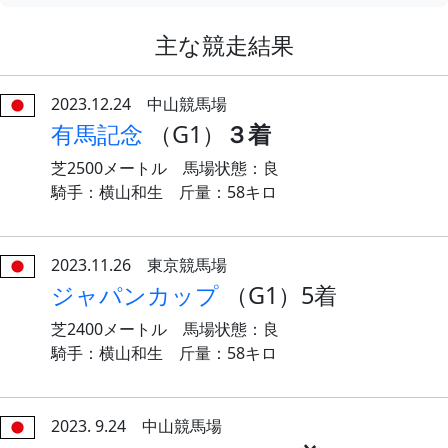
主な競走結果
2023.12.24 中山競馬場
有馬記念
（G1）
３着
芝2500メートル 馬場状態：良
騎手：横山和生 斤量：58キロ
2023.11.26 東京競馬場
ジャパンカップ
（G1）5着
芝2400メートル 馬場状態：良
騎手：横山和生 斤量：58キロ
2023. 9.24 中山競馬場