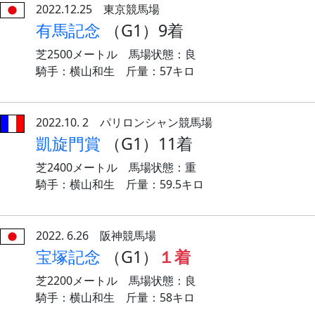
2022.12.25 東京競馬場
有馬記念
（G1）9着
芝2500メートル 馬場状態：良
騎手：横山和生 斤量：57キロ
2022.10. 2 パリロンシャン競馬場
凱旋門賞
（G1）11着
芝2400メートル 馬場状態：重
騎手：横山和生 斤量：59.5キロ
2022. 6.26 阪神競馬場
宝塚記念
（G1）
１着
芝2200メートル 馬場状態：良
騎手：横山和生 斤量：58キロ