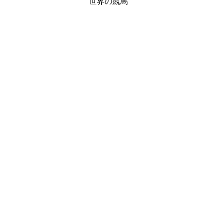
世界の競馬