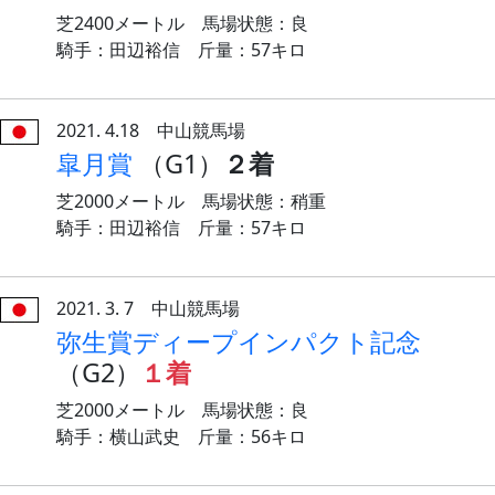
芝2400メートル 馬場状態：良
騎手：田辺裕信 斤量：57キロ
2021. 4.18 中山競馬場
皐月賞
（G1）
２着
芝2000メートル 馬場状態：稍重
騎手：田辺裕信 斤量：57キロ
2021. 3. 7 中山競馬場
弥生賞ディープインパクト記念
（G2）
１着
芝2000メートル 馬場状態：良
騎手：横山武史 斤量：56キロ