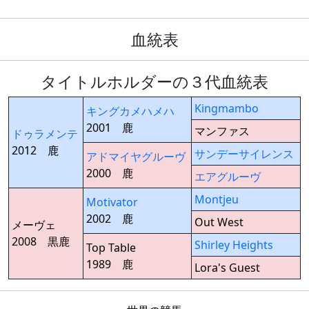
血統表
タイトルホルダーの３代血統表
Kingmambo
キングカメハメハ
2001 鹿
マンファス
ドゥラメンテ
2012 鹿
サンデーサイレンス
アドマイヤグルーヴ
2000 鹿
エアグルーヴ
Montjeu
Motivator
2002 鹿
Out West
メーヴェ
2008 黒鹿
Shirley Heights
Top Table
1989 鹿
Lora's Guest