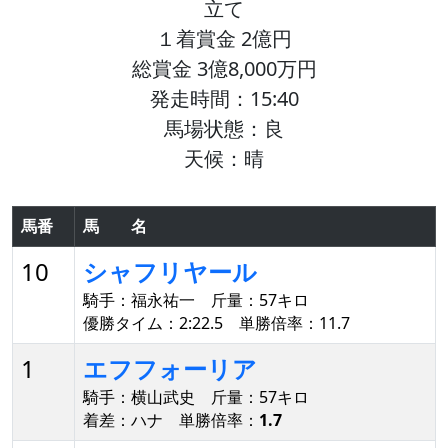
立て
１着賞金 2億円
総賞金 3億8,000万円
発走時間：15:40
馬場状態：良
天候：晴
馬番
馬 名
10
シャフリヤール
騎手：福永祐一 斤量：57キロ
優勝タイム：2:22.5 単勝倍率：11.7
1
エフフォーリア
騎手：横山武史 斤量：57キロ
着差：ハナ 単勝倍率：
1.7