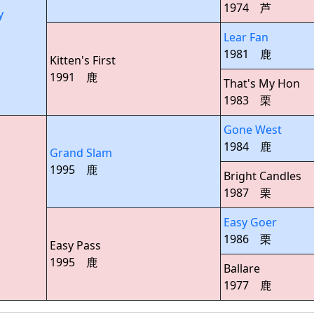
1974 芦
y
Lear Fan
1981 鹿
Kitten's First
1991 鹿
That's My Hon
1983 栗
Gone West
1984 鹿
Grand Slam
1995 鹿
Bright Candles
1987 栗
Easy Goer
1986 栗
Easy Pass
1995 鹿
Ballare
1977 鹿