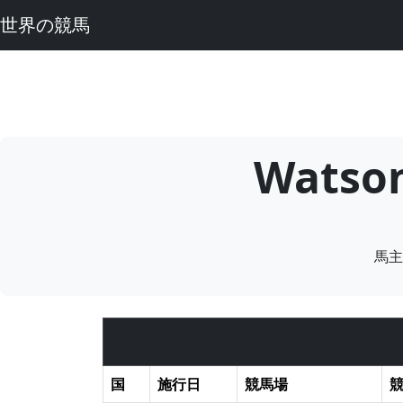
世界の競馬
Wats
馬主
国
施行日
競馬場