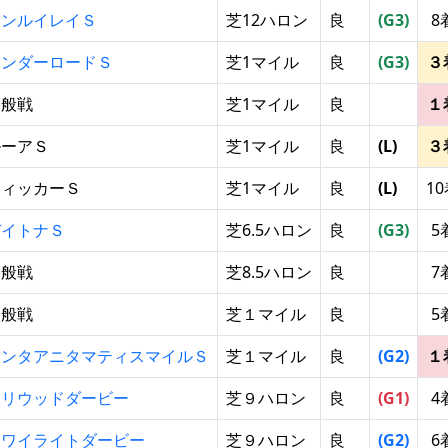
サンルイレイＳ
芝12ハロン
良
(G3)
8
サンダーロードＳ
芝1マイル
良
(G3)
３
一般戦
芝1マイル
良
１
ルーアＳ
芝1マイル
良
(L)
３
ウィッカーＳ
芝1マイル
良
(L)
1
デイトナＳ
芝6.5ハロン
良
(G3)
5
一般戦
芝8.5ハロン
良
7
一般戦
芝１マイル
良
5
サンタアニタマティスマイルＳ
芝１マイル
良
(G2)
１
ハリウッドダービー
芝９ハロン
良
(G1)
4
トワイライトダービー
芝９ハロン
良
(G2)
6