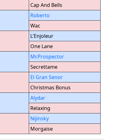
Cap And Bells
Roberto
Wac
L'Enjoleur
One Lane
Mr.Prospector
Secrettame
El Gran Senor
Christmas Bonus
Alydar
Relaxing
Nijinsky
Morgaise