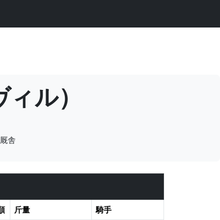
ンヴィル）
厩舎
順
斤量
騎手