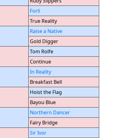
Ruby Slippers
Forli
True Reality
Raise a Native
Gold Digger
Tom Rolfe
Continue
In Reality
Breakfast Bell
Hoist the Flag
Bayou Blue
Northern Dancer
Fairy Bridge
Sir Ivor