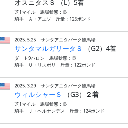
オスニタスＳ （L）5着
芝1マイル 馬場状態：良
騎手：Ａ・アユソ 斤量：125ポンド
2025. 5.25 サンタアニタパーク競馬場
サンタマルガリータＳ
（G2）4着
ダート9ハロン 馬場状態：良
騎手：Ｕ・リスポリ 斤量：122ポンド
2025. 3.29 サンタアニタパーク競馬場
ウィルシャーＳ
（G3）
２着
芝1マイル 馬場状態：良
騎手：Ｊ・ヘルナンデス 斤量：124ポンド