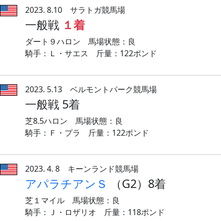
2023. 8.10 サラトガ競馬場
一般戦
１着
ダート９ハロン 馬場状態：良
騎手：Ｌ・サエス 斤量：122ポンド
2023. 5.13 ベルモントパーク競馬場
一般戦 5着
芝8.5ハロン 馬場状態：良
騎手：Ｆ・プラ 斤量：122ポンド
2023. 4. 8 キーンランド競馬場
アパラチアンＳ
（G2）8着
芝１マイル 馬場状態：良
騎手：Ｊ・ロザリオ 斤量：118ポンド