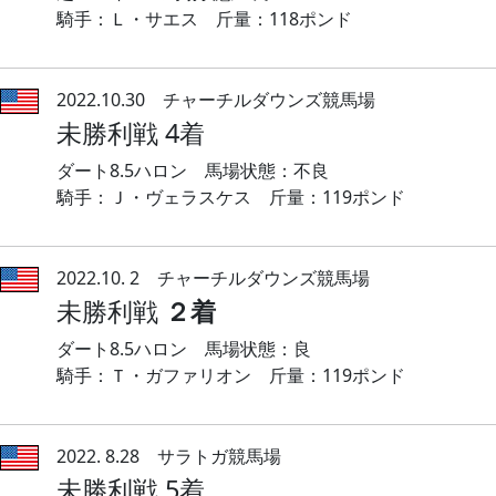
騎手：Ｌ・サエス 斤量：118ポンド
2022.10.30 チャーチルダウンズ競馬場
未勝利戦 4着
ダート8.5ハロン 馬場状態：不良
騎手：Ｊ・ヴェラスケス 斤量：119ポンド
2022.10. 2 チャーチルダウンズ競馬場
未勝利戦
２着
ダート8.5ハロン 馬場状態：良
騎手：Ｔ・ガファリオン 斤量：119ポンド
2022. 8.28 サラトガ競馬場
未勝利戦 5着