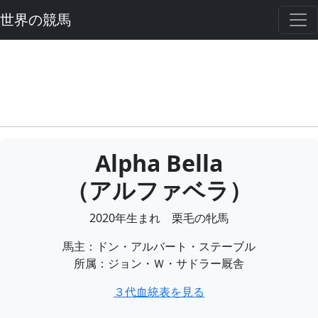
世界の競馬
Alpha Bella
（アルファベラ）
2020年生まれ 栗毛の牝馬
馬主：ドン・アルバート・ステーブル
所属：ジョン・Ｗ・サドラー厩舎
３代血統表を見る