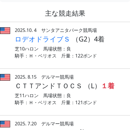
主な競走結果
2025.10. 4 サンタアニタパーク競馬場
ロデオドライブＳ
（G2）4着
芝10ハロン 馬場状態：良
騎手：Ｈ・ベリオス 斤量：122ポンド
2025. 8.15 デルマー競馬場
ＣＴＴアンドＴＯＣＳ （L）
１着
芝11ハロン 馬場状態：良
騎手：Ｈ・ベリオス 斤量：121ポンド
2025. 7.20 デルマー競馬場