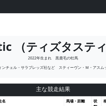
astic （ティズタス
2022年生まれ 黒鹿毛の牡馬
ィンチェル・サラブレッズ社など スティーヴン・Ｍ・アスム
主な競走結果
走名
馬場・距離
状