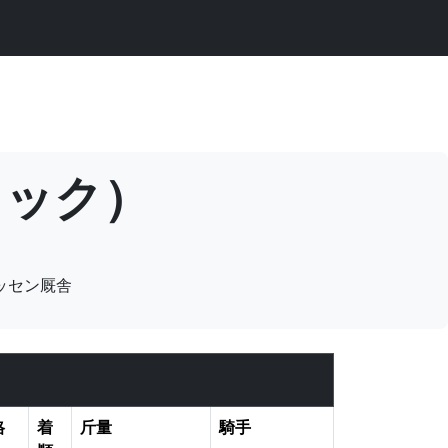
ティック）
ッセン厩舎
格
着
斤量
騎手