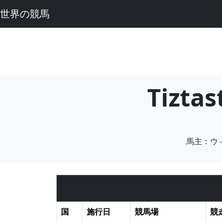
世界の競馬
Tizt
馬主：ウ
国
施行日
競馬場
競