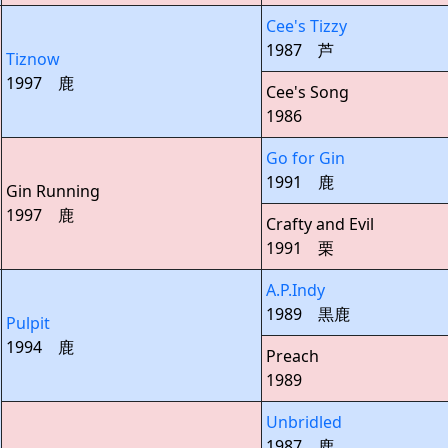
Cee's Tizzy
1987 芦
Tiznow
1997 鹿
Cee's Song
1986
Go for Gin
1991 鹿
Gin Running
1997 鹿
Crafty and Evil
1991 栗
A.P.Indy
1989 黒鹿
Pulpit
1994 鹿
Preach
1989
Unbridled
1987 鹿