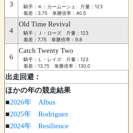
3
騎手：Ｋ・カームーシェ 斤量：123
着差：3.75 単勝倍率：40.5
Old Time Revival
4
騎手：Ｊ・ローズ 斤量：123
着差：7.75 単勝倍率：9.8
Catch Twenty Two
6
騎手：Ｌ・レイズ 斤量：123
着差：13.75 単勝倍率：130.0
出走回避：
ほかの年の競走結果
■
2026年
Albus
■
2025年
Rodriguez
■
2024年
Resilience