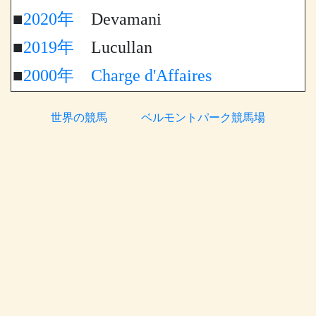
■
2020年
Devamani
■
2019年
Lucullan
■
2000年
Charge d'Affaires
世界の競馬
ベルモントパーク競馬場