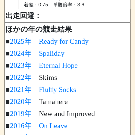
着差：0.75 単勝倍率：3.6
出走回避：
ほかの年の競走結果
■
2025年
Ready for Candy
■
2024年
Spaliday
■
2023年
Eternal Hope
■
2022年
Skims
■
2021年
Fluffy Socks
■
2020年
Tamahere
■
2019年
New and Improved
■
2016年
On Leave