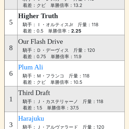
着差：クビ 単勝倍率：13.2
Higher Truth
5
騎手：Ｉ・オルティスJr 斤量：118
着差：0.5 単勝倍率：
2.25
Our Flash Drive
8
騎手：Ｄ・デーヴィス 斤量：120
着差：0.75 単勝倍率：11.9
Plum Ali
6
騎手：Ｍ・フランコ 斤量：118
着差：クビ 単勝倍率：10.5
Third Draft
1
騎手：Ｊ・カステリャーノ 斤量：118
着差：1.5 単勝倍率：37.5
Harajuku
3
騎手：Ｊ・アルヴァラード 斤量：120