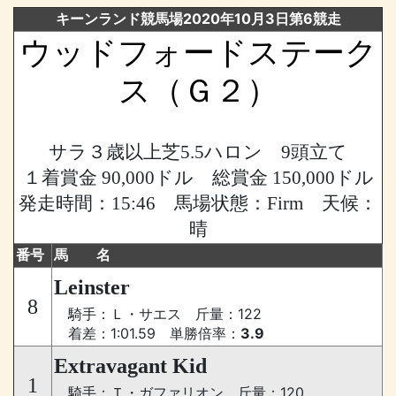
キーンランド競馬場2020年10月3日第6競走
ウッドフォードステーク
ス（Ｇ２）
サラ３歳以上芝5.5ハロン 9頭立て
１着賞金 90,000ドル 総賞金 150,000ドル
発走時間：15:46 馬場状態：Firm 天候：
晴
番号
馬 名
Leinster
8
騎手：Ｌ・サエス 斤量：122
着差：1:01.59 単勝倍率：
3.9
Extravagant Kid
1
騎手：Ｔ・ガファリオン 斤量：120