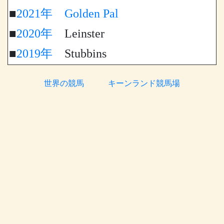
■
2021年
Golden Pal
■
2020年
Leinster
■
2019年
Stubbins
世界の競馬
キーンランド競馬場