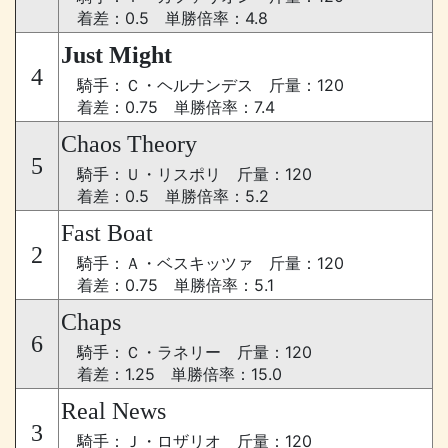
着差：0.5 単勝倍率：4.8
Just Might
4
騎手：Ｃ・ヘルナンデス 斤量：120
着差：0.75 単勝倍率：7.4
Chaos Theory
5
騎手：Ｕ・リスポリ 斤量：120
着差：0.5 単勝倍率：5.2
Fast Boat
2
騎手：Ａ・ベスキッツァ 斤量：120
着差：0.75 単勝倍率：5.1
Chaps
6
騎手：Ｃ・ラネリー 斤量：120
着差：1.25 単勝倍率：15.0
Real News
3
騎手：Ｊ・ロザリオ 斤量：120