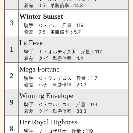
着差：0.5 単勝倍率：14.3
Winter Sunset
3
騎手：Ｃ・ヒル 斤量：119
着差：0.5 単勝倍率：5.7
La Feve
1
騎手：Ｉ・オルティスJr 斤量：117
着差：クビ 単勝倍率：4.4
Mega Fortune
2
騎手：Ｃ・ランデロス 斤量：117
着差：ハナ 単勝倍率：20.3
Winning Envelope
9
騎手：Ｃ・マルケスJr 斤量：119
着差：クビ 単勝倍率：33.8
Her Royal Highness
8
騎手：Ｊ・ロザリオ 斤量：119