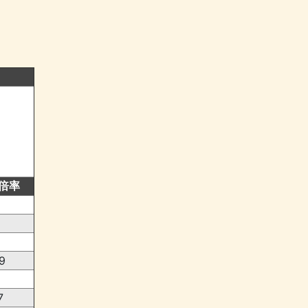
倍率
9
7