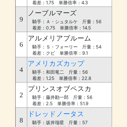
着差：1.75 単勝倍率：4.3
ノーブルマーズ
9
騎手：Ａ・シュタルケ 斤量：56
着差：0.75 単勝倍率：14.5
アルメリアブルーム
6
騎手：Ｓ・フォーリー 斤量：54
着差：クビ 単勝倍率：9.1
アメリカズカップ
4
騎手：和田竜二 斤量：56
着差：1.25 単勝倍率：22.8
プリンスオブペスカ
2
騎手：藤井勘一郎 斤量：56
着差：2.5 単勝倍率：51.9
ドレッドノータス
8
騎手：坂井瑠星 斤量：57