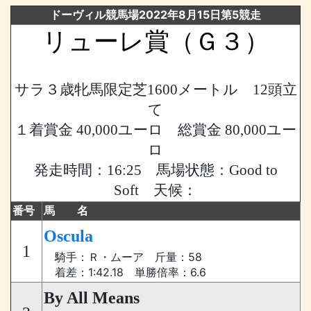
ドーヴィル競馬場2022年8月15日第5競走
リューレ賞（Ｇ３）
サラ３歳牝馬限定芝1600メートル 12頭立
て
１着賞金 40,000ユーロ 総賞金 80,000ユー
ロ
発走時間：16:25 馬場状態：Good to
Soft 天候：
番号
馬 名
Oscula
1
騎手：Ｒ・ムーア 斤量：58
着差：1:42.18 単勝倍率：6.6
By All Means