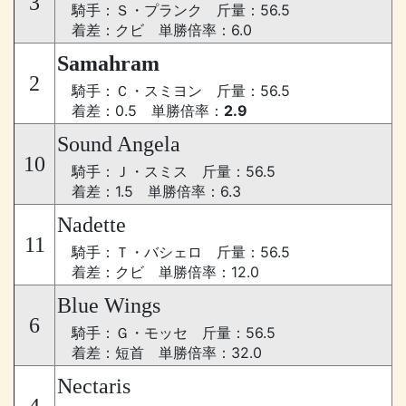
3
騎手：Ｓ・プランク 斤量：56.5
着差：クビ 単勝倍率：6.0
Samahram
2
騎手：Ｃ・スミヨン 斤量：56.5
着差：0.5 単勝倍率：
2.9
Sound Angela
10
騎手：Ｊ・スミス 斤量：56.5
着差：1.5 単勝倍率：6.3
Nadette
11
騎手：Ｔ・バシェロ 斤量：56.5
着差：クビ 単勝倍率：12.0
Blue Wings
6
騎手：Ｇ・モッセ 斤量：56.5
着差：短首 単勝倍率：32.0
Nectaris