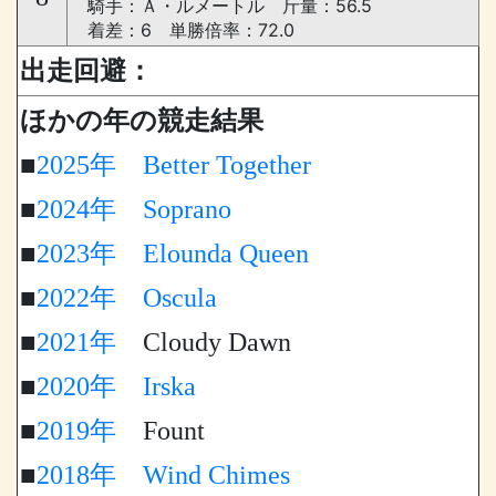
騎手：Ａ・ルメートル 斤量：56.5
着差：6 単勝倍率：72.0
出走回避：
ほかの年の競走結果
■
2025年
Better Together
■
2024年
Soprano
■
2023年
Elounda Queen
■
2022年
Oscula
■
2021年
Cloudy Dawn
■
2020年
Irska
■
2019年
Fount
■
2018年
Wind Chimes