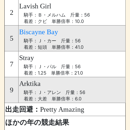
Lavish Girl
2
騎手：Ｂ・メルハム 斤量：56
着差：クビ 単勝倍率：10.0
Biscayne Bay
5
騎手：Ｊ・カー 斤量：56
着差：短頭 単勝倍率：41.0
Stray
7
騎手：Ｊ・パル 斤量：56
着差：1.25 単勝倍率：21.0
Arktika
9
騎手：Ｊ・アレン 斤量：56
着差：大差 単勝倍率：6.0
出走回避：
Pretty Amazing
ほかの年の競走結果