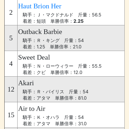
Haut Brion Her
2
騎手：Ｊ・マクドナルド 斤量：56.5
着差：短頭 単勝倍率：
2.25
Outback Barbie
5
騎手：Ｒ・キング 斤量：54
着差：1.25 単勝倍率：21.0
Sweet Deal
4
騎手：Ｎ・ローウィラー 斤量：55.5
着差：クビ 単勝倍率：12.0
Akari
12
騎手：Ｒ・バイリス 斤量：54
着差：アタマ 単勝倍率：81.0
Air to Air
15
騎手：Ｋ・オハラ 斤量：54
着差：アタマ 単勝倍率：31.0