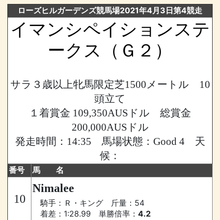
ローズヒルガーデンズ競馬場2021年4月3日第4競走
イマンシペイションステ
ークス（Ｇ２）
サラ３歳以上牝馬限定芝1500メートル 10
頭立て
１着賞金 109,350AUSドル 総賞金
200,000AUSドル
発走時間：14:35 馬場状態：Good 4 天
候：
番号
馬 名
Nimalee
10
騎手：Ｒ・キング 斤量：54
着差：1:28.99 単勝倍率：
4.2