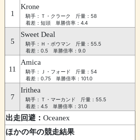
Krone
1
騎手：Ｔ・クラーク 斤量：58
着差：短頭 単勝倍率：4.4
Sweet Deal
5
騎手：Ｈ・ボウマン 斤量：55.5
着差：0.5 単勝倍率：9.0
Amica
11
騎手：Ｊ・フォード 斤量：54
着差：0.75 単勝倍率：101.0
Irithea
7
騎手：Ｔ・マーカンド 斤量：55.5
着差：4.5 単勝倍率：31.0
出走回避：
Oceanex
ほかの年の競走結果