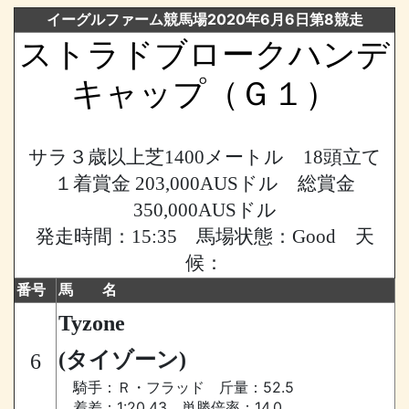
イーグルファーム競馬場2020年6月6日第8競走
ストラドブロークハンデ
キャップ（Ｇ１）
サラ３歳以上芝1400メートル 18頭立て
１着賞金 203,000AUSドル 総賞金
350,000AUSドル
発走時間：15:35 馬場状態：Good 天
候：
番号
馬 名
Tyzone
(タイゾーン)
6
騎手：Ｒ・フラッド 斤量：52.5
着差：1:20.43 単勝倍率：14.0