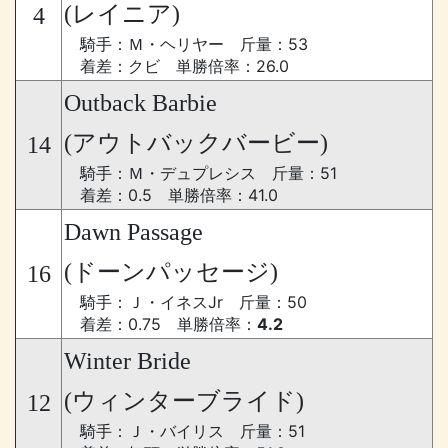
(レイニア)
4
騎手：Ｍ・ヘリヤー 斤量：53
着差：クビ 単勝倍率：26.0
Outback Barbie
(アウトバックバービー)
14
騎手：Ｍ・デュプレシス 斤量：51
着差：0.5 単勝倍率：41.0
Dawn Passage
(ドーンパッセージ)
16
騎手：Ｊ・イネスJr 斤量：50
着差：0.75 単勝倍率：
4.2
Winter Bride
(ウィンターブライド)
12
騎手：Ｊ・バイリス 斤量：51