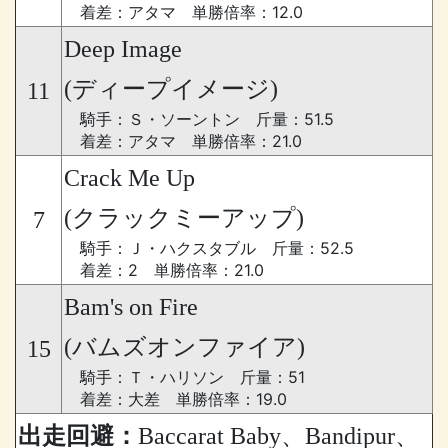
着差：アタマ 単勝倍率：12.0
Deep Image
(ディープイメージ)
11
騎手：Ｓ・ソーントン 斤量：51.5
着差：アタマ 単勝倍率：21.0
Crack Me Up
(クラックミーアップ)
7
騎手：Ｊ・ハクスタブル 斤量：52.5
着差：2 単勝倍率：21.0
Bam's on Fire
(バムズオンファイア)
15
騎手：Ｔ・ハリソン 斤量：51
着差：大差 単勝倍率：19.0
出走回避：
Baccarat Baby、Bandipur、