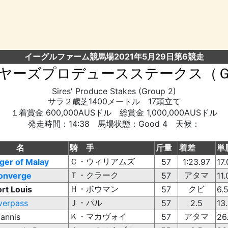
イーグルファーム競馬場2021年5月29日第6競走
ヤーズプロデュースステークス（
Sires' Produce Stakes (Group 2)
サラ２歳芝1400メートル 17頭立て
１着賞金 600,000AUSドル 総賞金 1,000,000AUSドル
発走時間：14:38 馬場状態：Good 4 天候：
馬 名
騎 手
斤量
着差
単
Ｃ・ウィリアムズ
ger of Malay
57
1:23.97
17.
Ｔ・クラーク
アタマ
onverge
57
11.
Ｈ・ボウマン
クビ
rt Louis
57
6.
Ｊ・パル
verpass
57
2.5
13
Ｋ・マカヴォイ
アタマ
annis
57
26