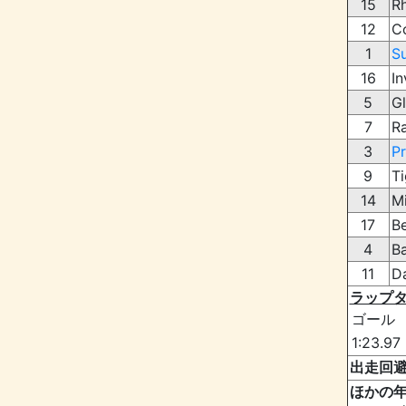
15
R
12
C
1
S
16
In
5
G
7
R
3
P
9
Ti
14
Mi
17
Be
4
B
11
D
ラップ
ゴール
1:23.97
出走回
ほかの