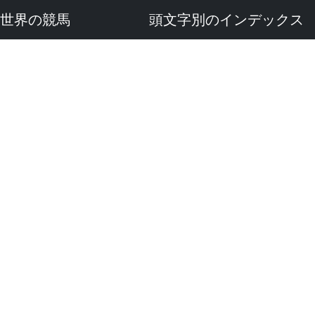
世界の競馬
頭文字別のインデックス