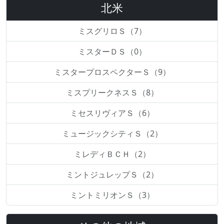
北米
ミスグリロＳ（7）
ミスターＤＳ（0）
ミスタープロスペクターＳ（9）
ミスプリークネスＳ（8）
ミセスリヴィアＳ（6）
ミュージックシティＳ（2）
ミレディＢＣＨ（2）
ミントジュレップＳ（2）
ミントミリオンＳ（3）