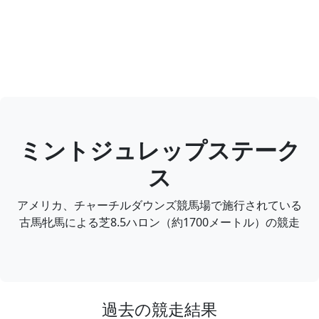
ミントジュレップステーク
ス
アメリカ、チャーチルダウンズ競馬場で施行されている
古馬牝馬による芝8.5ハロン（約1700メートル）の競走
過去の競走結果