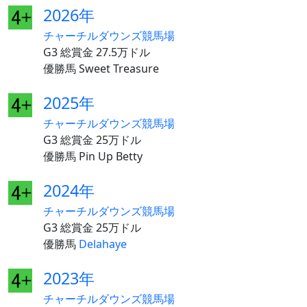
2026年
チャーチルダウンズ競馬場
G3 総賞金 27.5万ドル
優勝馬 Sweet Treasure
2025年
チャーチルダウンズ競馬場
G3 総賞金 25万ドル
優勝馬 Pin Up Betty
2024年
チャーチルダウンズ競馬場
G3 総賞金 25万ドル
優勝馬
Delahaye
2023年
チャーチルダウンズ競馬場