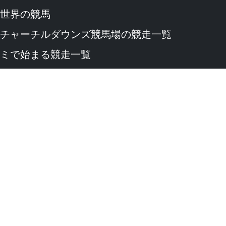
世界の競馬
チャーチルダウンズ競馬場の競走一覧
ミで始まる競走一覧