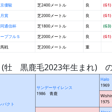
東京優駿
芝2400メートル
良
(G1)
皐月賞
芝2000メートル
良
(G1)
共同通信杯
芝1800メートル
良
(G3)
ホープフルＳ
芝2000メートル
良
(G1)
新馬戦
芝2000メートル
重
 (牡 黒鹿毛2023年生まれ) 
Halo
196
サンデーサイレンス
1986 青鹿
Wishi
1975
ンパクト