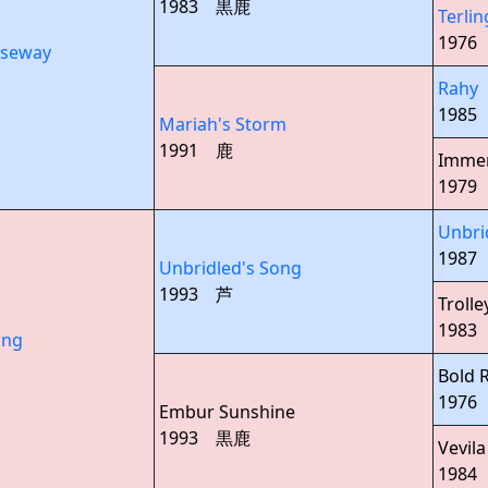
1983 黒鹿
Terli
1976
useway
Rahy
1985
Mariah's Storm
1991 鹿
Imme
197
Unbri
1987
Unbridled's Song
1993 芦
Troll
1983
ong
Bold 
197
Embur Sunshine
1993 黒鹿
Vevila
1984