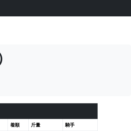
）
着順
斤量
騎手