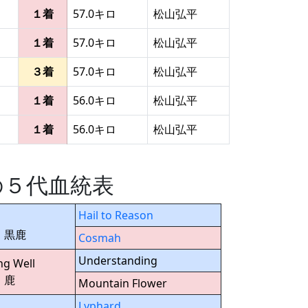
１着
57.0キロ
松山弘平
１着
57.0キロ
松山弘平
３着
57.0キロ
松山弘平
１着
56.0キロ
松山弘平
１着
56.0キロ
松山弘平
の５代血統表
Hail to Reason
9 黒鹿
Cosmah
Understanding
ng Well
 鹿
Mountain Flower
Lyphard