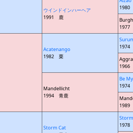
Alzao
1980
ウインドインハーヘア
1991 鹿
Burgh
197
Suru
1974
Acatenango
1982 栗
Aggra
1966
Be My
1974
Mandellicht
1994 青鹿
Mand
198
Storm
1978
Storm Cat