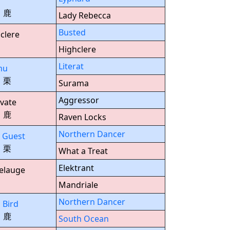
 鹿
Lady Rebecca
Busted
clere
7
Highclere
Literat
mu
 栗
Surama
Aggressor
vate
 鹿
Raven Locks
Northern Dancer
 Guest
 栗
What a Treat
Elektrant
elauge
9
Mandriale
Northern Dancer
 Bird
 鹿
South Ocean