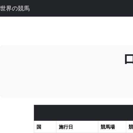
世界の競馬
国
施行日
競馬場