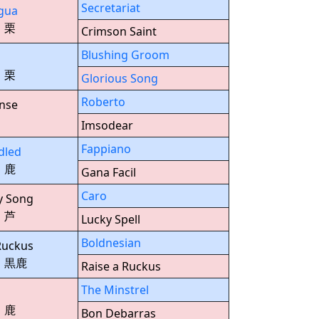
Secretariat
ngua
 栗
Crimson Saint
Blushing Groom
 栗
Glorious Song
Roberto
nse
9
Imsodear
Fappiano
dled
 鹿
Gana Facil
Caro
ey Song
 芦
Lucky Spell
Boldnesian
Ruckus
6 黒鹿
Raise a Ruckus
The Minstrel
 鹿
Bon Debarras