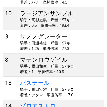
着差：ハナ 単勝倍率：4.5
10
ラージアンサンブル
騎手：高杉吏麒 斤量：57キロ
着差：0.5 単勝倍率：193.4
3
サノノグレーター
騎手：田辺裕信 斤量：57キロ
着差：1.25 単勝倍率：77.3
8
マテンロウゲイル
騎手：横山和生 斤量：57キロ
着差：1 単勝倍率：10.8
18
バステール
騎手：川田将雅 斤量：57キロ
着差：アタマ 単勝倍率：17.0
14
ゾロアストロ