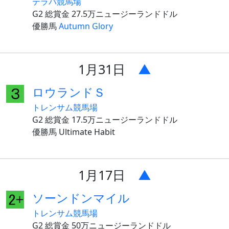
テラパ競馬場
G2 総賞金 27.5万ニュージーランドドル
優勝馬
Autumn Glory
1月31日
▲
ロウランドＳ
トレンサム競馬場
G2 総賞金 17.5万ニュージーランドドル
優勝馬 Ultimate Habit
1月17日
▲
ソーンドンマイル
トレンサム競馬場
G2 総賞金 50万ニュージーランドドル