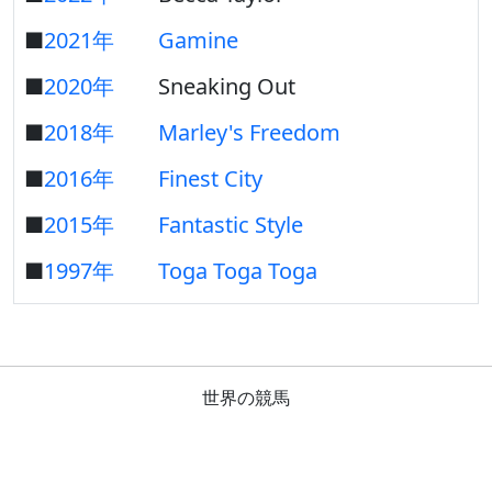
■
2021年
Gamine
■
2020年
Sneaking Out
■
2018年
Marley's Freedom
■
2016年
Finest City
■
2015年
Fantastic Style
■
1997年
Toga Toga Toga
世界の競馬