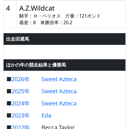
4
A.Z.Wildcat
騎手：Ｈ・ベリオス 斤量：121ポンド
着差：8 単勝倍率：20.2
出走回避馬
ほかの年の競走結果と優勝馬
■
2026年
Sweet Azteca
■
2025年
Sweet Azteca
■
2024年
Sweet Azteca
■
2023年
Eda
■
2022年
Becca Taylor